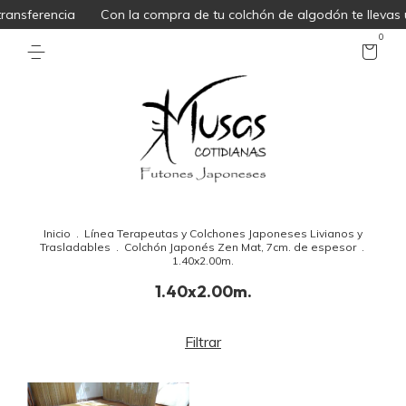
ransferencia
Con la compra de tu colchón de algodón te lleva
0
Inicio
.
Línea Terapeutas y Colchones Japoneses Livianos y
Trasladables
.
Colchón Japonés Zen Mat, 7cm. de espesor
.
1.40x2.00m.
1.40x2.00m.
Filtrar