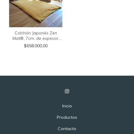
Colchón Japonés Zen
Mat®, 7cm. de espesor.
Medida: 1.40x2.00m.
$658.000,00
Inicio
Productos
Contacto