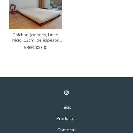
Colchón Japonés, Línea
Inicio, 12cm. de espesor.
Medida 1.00x2.00m.
$896.000,00
Inicio
Productos
Contacto